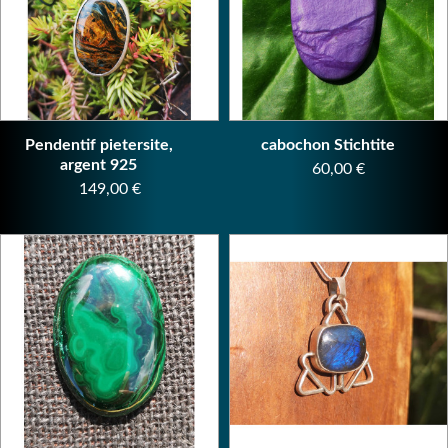
Pendentif pietersite,
cabochon Stichtite
argent 925
Prix
60,00 €
Prix
149,00 €