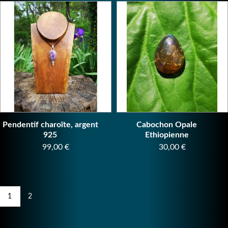
Pendentif charoïte, argent
Cabochon Opale
925
Ethiopienne
Prix
Prix
99,00 €
30,00 €
1
2