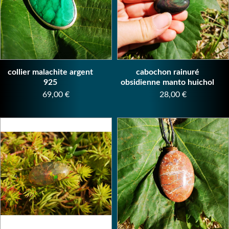
collier malachite argent
cabochon rainuré
925
obsidienne manto huichol
Prix
Prix
69,00 €
28,00 €