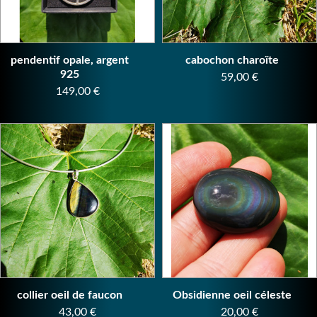
pendentif opale, argent
cabochon charoïte
925
Prix
59,00 €
Prix
149,00 €
collier oeil de faucon
Obsidienne oeil céleste
Prix
Prix
43,00 €
20,00 €