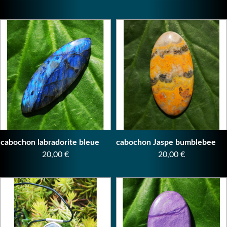
cabochon labradorite bleue
cabochon Jaspe bumblebee
Prix
Prix
20,00 €
20,00 €