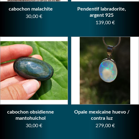
cabochon malachite
Pendentif labradorite,
argent 925
Prix
30,00 €
Prix
139,00 €
cabochon obsidienne
Opale mexicaine huevo /
mantohuichol
contra luz
Prix
Prix
30,00 €
279,00 €