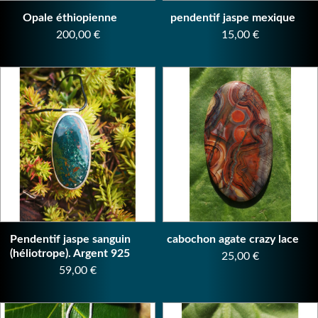
Opale éthiopienne
pendentif jaspe mexique
Prix
Prix
200,00 €
15,00 €
Pendentif jaspe sanguin
cabochon agate crazy lace
(héliotrope). Argent 925
Prix
25,00 €
Prix
59,00 €