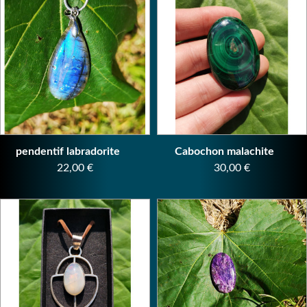
pendentif labradorite
Cabochon malachite
Prix
Prix
22,00 €
30,00 €