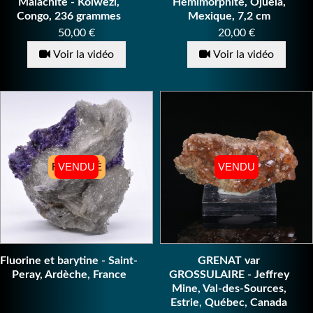
Malachite - Kolwezi,
Hémimorphite, Ojuela,
Congo, 236 grammes
Mexique, 7,2 cm
Prix
Prix
50,00 €
20,00 €
Voir la vidéo
Voir la vidéo
RÉSERVÉ
VENDU
VENDU
VENDU
Fluorine et barytine - Saint-
GRENAT var
Peray, Ardèche, France
GROSSULAIRE - Jeffrey
Mine, Val-des-Sources,
Estrie, Québec, Canada