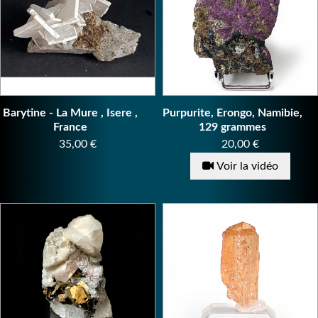
Barytine - La Mure , Isere ,
Purpurite, Erongo, Namibie,
France
129 grammes
Prix
Prix
35,00 €
20,00 €
Voir la vidéo