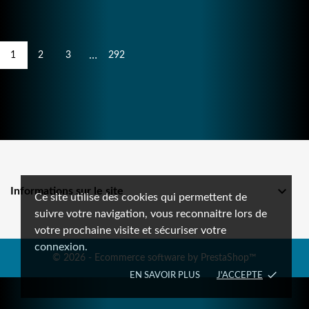
…
1
2
3
292

Informations sur le site
Ce site utilise des cookies qui permettent de
suivre votre navigation, vous reconnaitre lors de
votre prochaine visite et sécuriser votre
connexion.
© 2026 - Ecommerce software by PrestaShop™
done
EN SAVOIR PLUS
J'ACCEPTE