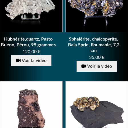
Hubnérite,quartz, Pasto
Sphalérite, chalcopyrite,
Bueno, Pérou, 99 grammes
Baia Sprie, Roumanie, 7,2
cm
Prix
120,00 €
Prix
35,00 €
Voir la vidéo
Voir la vidéo