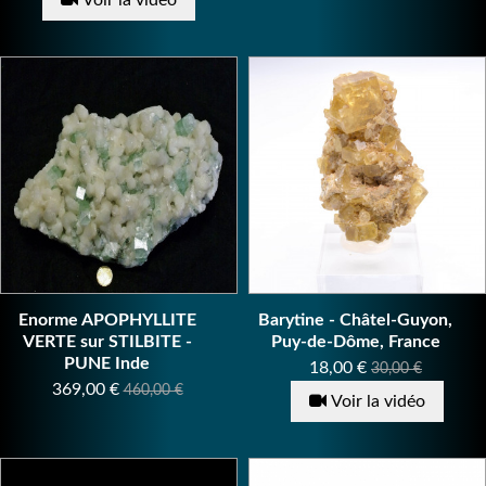
Voir la vidéo
Enorme APOPHYLLITE
Barytine - Châtel-Guyon,
VERTE sur STILBITE -
Puy-de-Dôme, France
PUNE Inde
Prix
Prix
18,00 €
30,00 €
Prix
Prix
369,00 €
460,00 €
de
Voir la vidéo
de
base
base