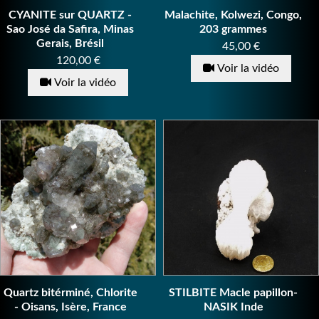
CYANITE sur QUARTZ -
Malachite, Kolwezi, Congo,
Sao José da Safira, Minas
203 grammes
Gerais, Brésil
Prix
45,00 €
Prix
120,00 €
Voir la vidéo
Voir la vidéo
Quartz bitérminé, Chlorite
STILBITE Macle papillon-
- Oisans, Isère, France
NASIK Inde