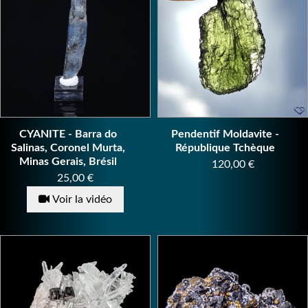
CYANITE - Barra do
Pendentif Moldavite -
Salinas, Coronel Murta,
République Tchèque
Minas Gerais, Brésil
Prix
120,00 €
Prix
25,00 €
Voir la vidéo