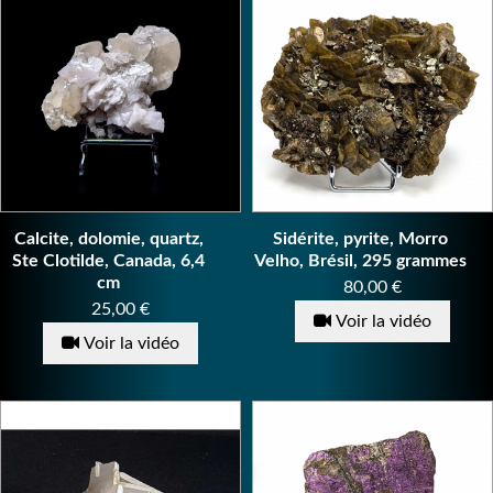
Calcite, dolomie, quartz,
Sidérite, pyrite, Morro
Ste Clotilde, Canada, 6,4
Velho, Brésil, 295 grammes
cm
Prix
80,00 €
Prix
25,00 €
Voir la vidéo
Voir la vidéo