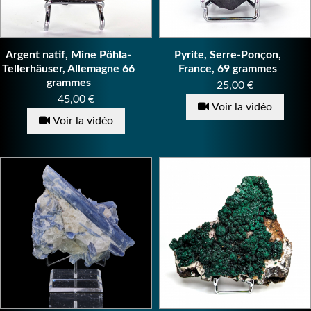
Argent natif, Mine Pöhla-
Pyrite, Serre-Ponçon,
Tellerhäuser, Allemagne 66
France, 69 grammes
grammes
Prix
25,00 €
Prix
45,00 €
Voir la vidéo
Voir la vidéo