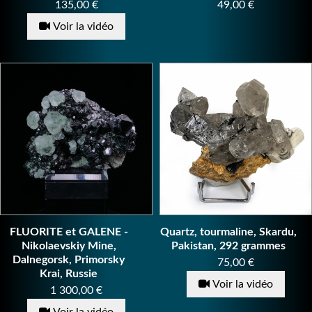
Prix
Prix
135,00 €
49,00 €
Voir la vidéo
FLUORITE et GALENE -
Quartz, tourmaline, Skardu,
Nikolaevskiy Mine,
Pakistan, 292 grammes
Dalnegorsk, Primorsky
Prix
75,00 €
Krai, Russie
Voir la vidéo
Prix
1 300,00 €