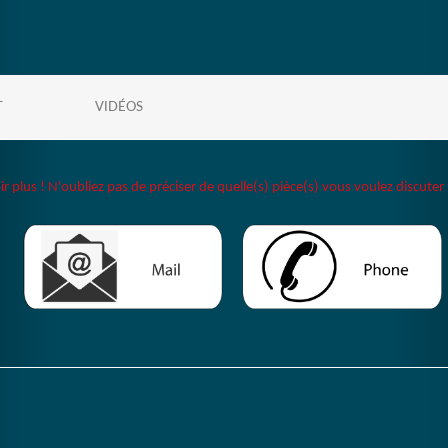
T
VIDÉOS
plus ! N'oubliez pas de préciser de quelle(s) pièce(s) vous voulez discuter 