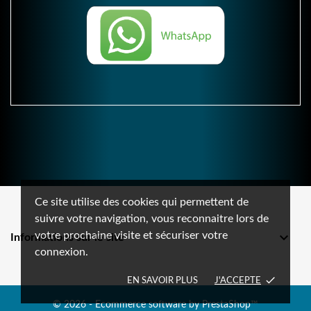
Ce site utilise des cookies qui permettent de
suivre votre navigation, vous reconnaitre lors de
votre prochaine visite et sécuriser votre

Informations sur le site
connexion.
done
EN SAVOIR PLUS
J'ACCEPTE
© 2026 - Ecommerce software by PrestaShop™