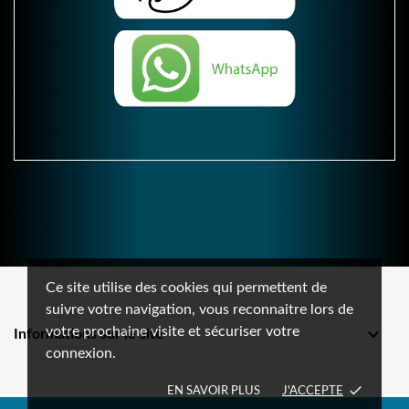
Ce site utilise des cookies qui permettent de
suivre votre navigation, vous reconnaitre lors de
votre prochaine visite et sécuriser votre

Informations sur le site
connexion.
done
EN SAVOIR PLUS
J'ACCEPTE