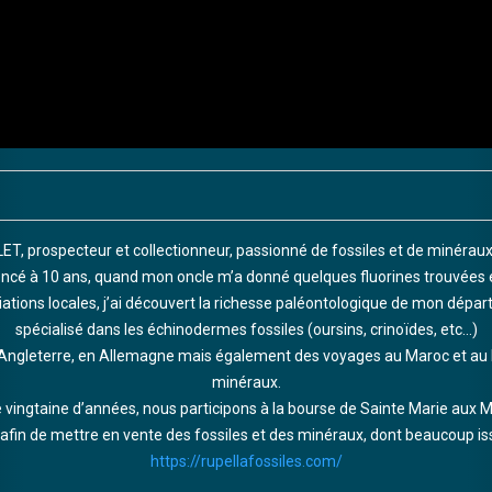
ET, prospecteur et collectionneur, passionné de fossiles et de minéraux
cé à 10 ans, quand mon oncle m’a donné quelques fluorines trouvées e
ations locales, j’ai découvert la richesse paléontologique de mon dépar
spécialisé dans les échinodermes fossiles (oursins, crinoïdes, etc…)
Angleterre, en Allemagne mais également des voyages au Maroc et au Bré
minéraux.
 vingtaine d’années, nous participons à la bourse de Sainte Marie aux Mine
n de mettre en vente des fossiles et des minéraux, dont beaucoup issu
https://rupellafossiles.com/