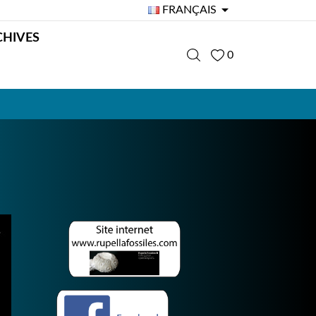

FRANÇAIS
CHIVES
0