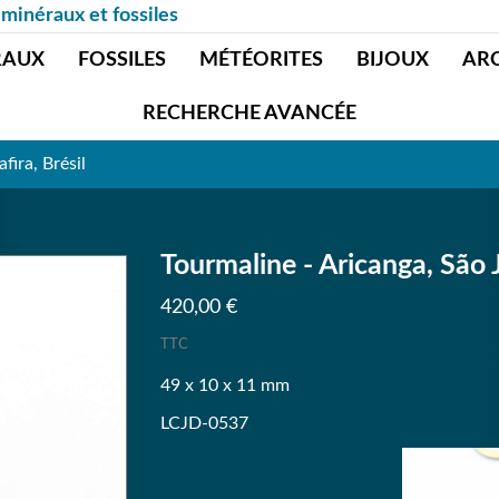
 minéraux et fossiles
RAUX
FOSSILES
MÉTÉORITES
BIJOUX
AR
RECHERCHE AVANCÉE
fira, Brésil
Tourmaline - Aricanga, São J
420,00 €
TTC
49 x 10 x 11 mm
LCJD-0537