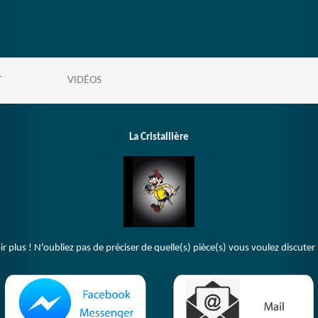
T
VIDÉOS
La Cristallière
plus ! N'oubliez pas de préciser de quelle(s) pièce(s) vous voulez discuter 