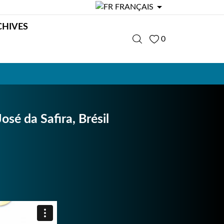

FRANÇAIS
CHIVES
0
osé da Safira, Brésil