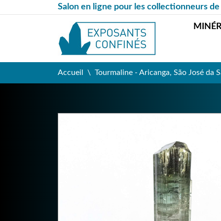
Salon en ligne pour les collectionneurs de
MINÉ
Accueil
Tourmaline - Aricanga, São José da Sa