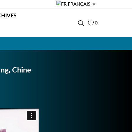

FRANÇAIS
CHIVES
0
ang, Chine