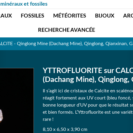
 minéraux et fossiles
RAUX
FOSSILES
MÉTÉORITES
BIJOUX
AR
RECHERCHE AVANCÉE
ITE - Qinglong Mine (Dachang Mine), Qinglong, Qianxinan, G
YTTROFLUORITE sur CALCI
(Dachang Mine), Qinglong, 
Il s’agit ici de cristaux de Calcite en scalé
réagit fortement aux UV court (bleu foncé, 
bonne longueur d’UV pour que le résultat soi
et bien formés. L’Yttrofluorite est une varié
rare !
8,10 x 6,50 x 3,90 cm