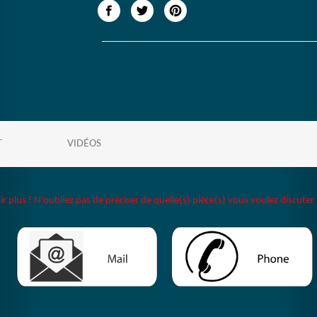
T
VIDÉOS
plus ! N'oubliez pas de préciser de quelle(s) pièce(s) vous voulez discuter 