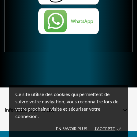
Ce site utilise des cookies qui permettent de
suivre votre navigation, vous reconnaitre lors de
votre prochaine visite et sécuriser votre

Informations sur le site
connexion.
done
EN SAVOIR PLUS
J'ACCEPTE