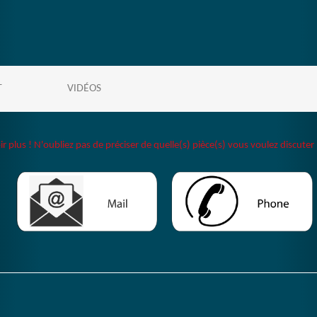
T
VIDÉOS
plus ! N'oubliez pas de préciser de quelle(s) pièce(s) vous voulez discuter 