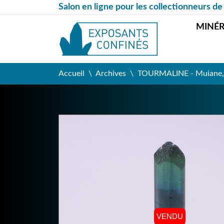
Salon en ligne pour les collectionneurs de
MINÉ
Accueil
Archives
TOURMALINE - Muiane, 
VENDU