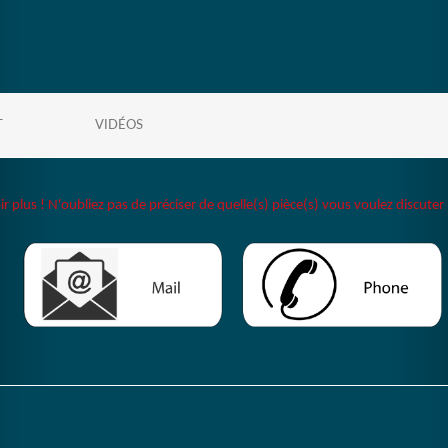
T
VIDÉOS
plus ! N'oubliez pas de préciser de quelle(s) pièce(s) vous voulez discuter 