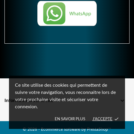
Ce site utilise des cookies qui permettent de
suivre votre navigation, vous reconnaitre lors de
votre prochaine visite et sécuriser votre

Informations sur le site
connexion.
done
EN SAVOIR PLUS
J'ACCEPTE
© 2026 - Ecommerce software by PrestaShop™