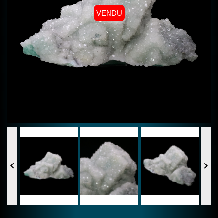
VENDU

