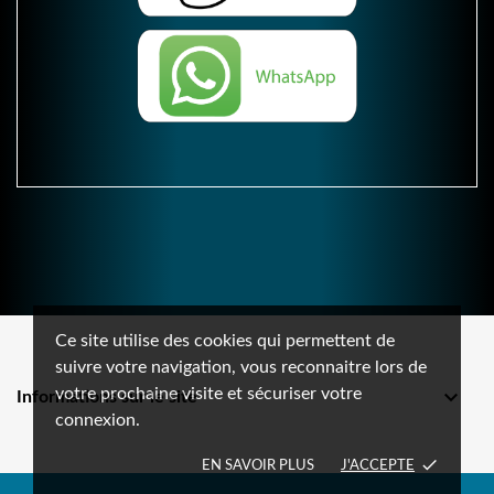
Ce site utilise des cookies qui permettent de
suivre votre navigation, vous reconnaitre lors de
votre prochaine visite et sécuriser votre

Informations sur le site
connexion.
done
EN SAVOIR PLUS
J'ACCEPTE