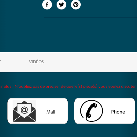
T
VIDÉOS
plus ! N'oubliez pas de préciser de quelle(s) pièce(s) vous voulez discuter 