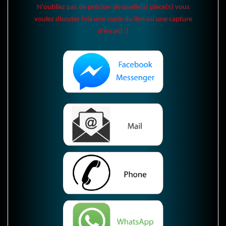
N'oubliez pas de préciser de quelle(s) pièce(s) vous
voulez discuter (via une copie du lien ou une capture
d'écran) :)