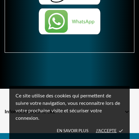
Ce site utilise des cookies qui permettent de
suivre votre navigation, vous reconnaitre lors de
votre prochaine visite et sécuriser votre

Informations sur le site
connexion.
done
EN SAVOIR PLUS
J'ACCEPTE