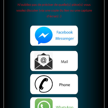
N'oubliez pas de préciser de quelle(s) pièce(s) vous
voulez discuter (via une copie du lien ou une capture
d'écran) :)