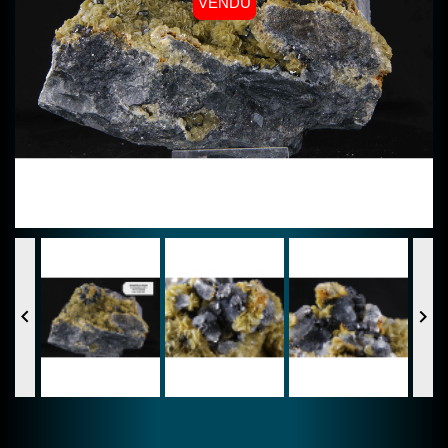
VENDU

