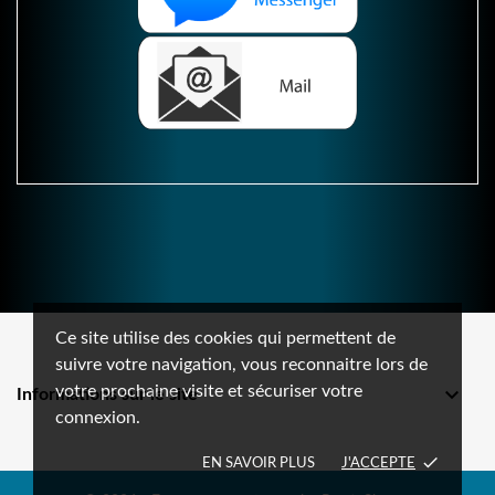
Ce site utilise des cookies qui permettent de
suivre votre navigation, vous reconnaitre lors de
votre prochaine visite et sécuriser votre

Informations sur le site
connexion.
done
EN SAVOIR PLUS
J'ACCEPTE