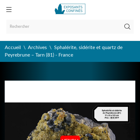
Accueil
Archives
Sphalérite, sidérite et quartz de
Peyrebrune – Tarn (81) - France