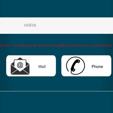
T
VIDÉOS
plus ! N'oubliez pas de préciser de quelle(s) pièce(s) vous voulez discuter 