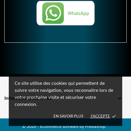
Ce site utilise des cookies qui permettent de
suivre votre navigation, vous reconnaitre lors de
votre prochaine visite et sécuriser votre

Informations sur le site
connexion.
done
EN SAVOIR PLUS
J'ACCEPTE
© 2026 - Ecommerce software by PrestaShop™