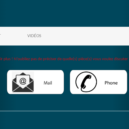
T
VIDÉOS
plus ! N'oubliez pas de préciser de quelle(s) pièce(s) vous voulez discuter 