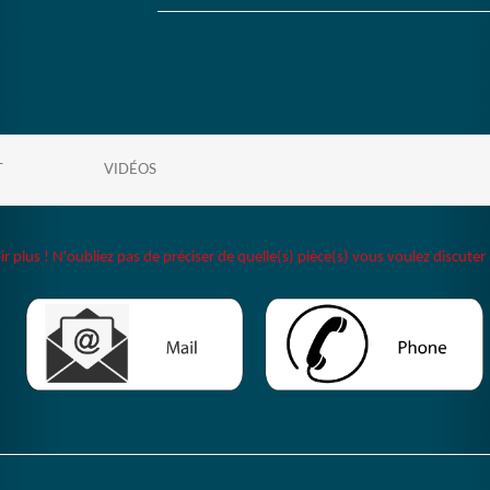
T
VIDÉOS
plus ! N'oubliez pas de préciser de quelle(s) pièce(s) vous voulez discuter 