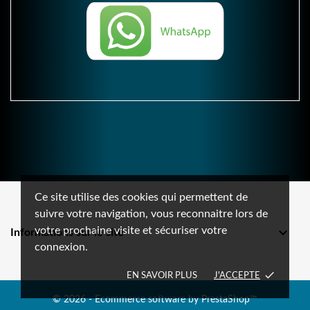
Ce site utilise des cookies qui permettent de
suivre votre navigation, vous reconnaitre lors de
votre prochaine visite et sécuriser votre

Informations sur le site
connexion.
done
EN SAVOIR PLUS
J'ACCEPTE
© 2026 - Ecommerce software by PrestaShop™