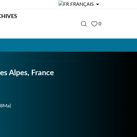

FRANÇAIS
CHIVES
0
es Alpes, France
28Ma)