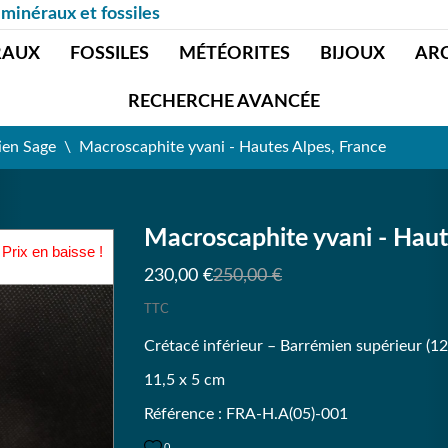
 minéraux et fossiles
RAUX
FOSSILES
MÉTÉORITES
BIJOUX
AR
RECHERCHE AVANCÉE
ien Sage
Macroscaphite yvani - Hautes Alpes, France
Macroscaphite yvani - Haut
Prix en baisse !
230,00 €
250,00 €
TTC
Crétacé inférieur – Barrémien supérieur (1
11,5 x 5 cm
Référence : FRA-H.A(05)-001
0