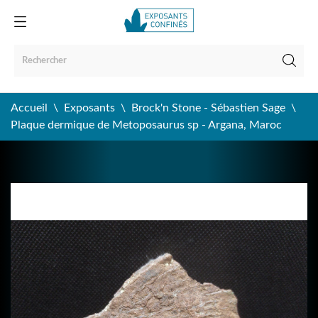
Accueil
Exposants
Brock'n Stone - Sébastien Sage
Plaque dermique de Metoposaurus sp - Argana, Maroc