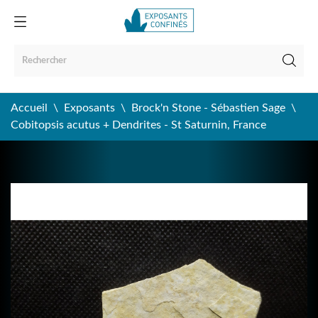
Accueil
Exposants
Brock'n Stone - Sébastien Sage
Cobitopsis acutus + Dendrites - St Saturnin, France