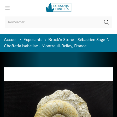
Accueil
Exposants
Brock'n Stone - Sébastien Sage
Choffatia isabellae - Montreuil-Bellay, France