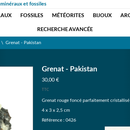
 minéraux et fossiles
RAUX
FOSSILES
MÉTÉORITES
BIJOUX
AR
RECHERCHE AVANCÉE
Grenat - Pakistan
Grenat - Pakistan
30,00 €
TTC
Grenat rouge foncé parfaitement cristallisé e
4 x 3 x 2,5 cm
Référence : 0426