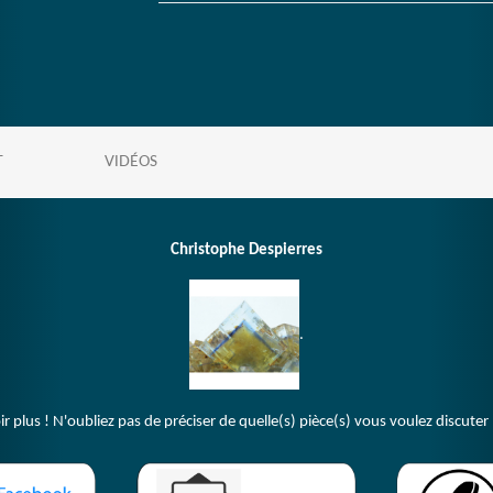
T
VIDÉOS
Christophe Despierres
.
plus ! N'oubliez pas de préciser de quelle(s) pièce(s) vous voulez discuter 