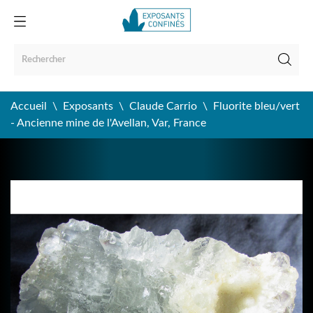
Accueil
Exposants
Claude Carrio
Fluorite bleu/vert
- Ancienne mine de l'Avellan, Var, France