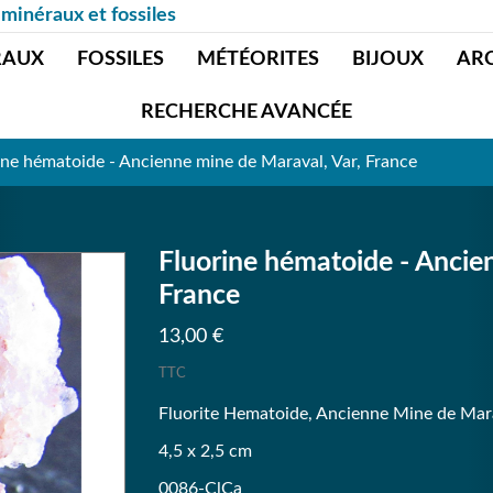
 minéraux et fossiles
RAUX
FOSSILES
MÉTÉORITES
BIJOUX
AR
RECHERCHE AVANCÉE
ine hématoide - Ancienne mine de Maraval, Var, France
Fluorine hématoide - Ancie
France
13,00 €
TTC
Fluorite Hematoide, Ancienne Mine de Mara
4,5 x 2,5 cm
0086-ClCa