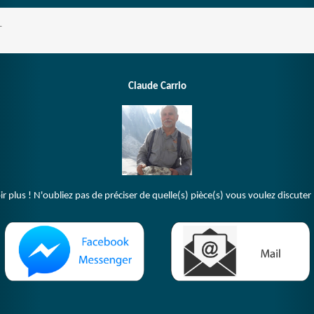
T
Claude Carrio
plus ! N'oubliez pas de préciser de quelle(s) pièce(s) vous voulez discuter 