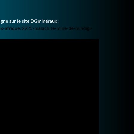
ne sur le site DGminéraux :
ux-afrique/2925-malachite-mine-de-mindigi-