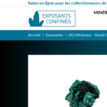
Salon en ligne pour les collectionneurs de
MINÉ
Accueil
Exposants
DG Minéraux - David