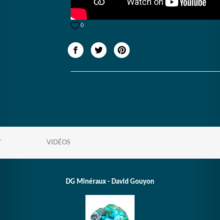
0
T
VIDÉOS
DG Minéraux - David Gouyon