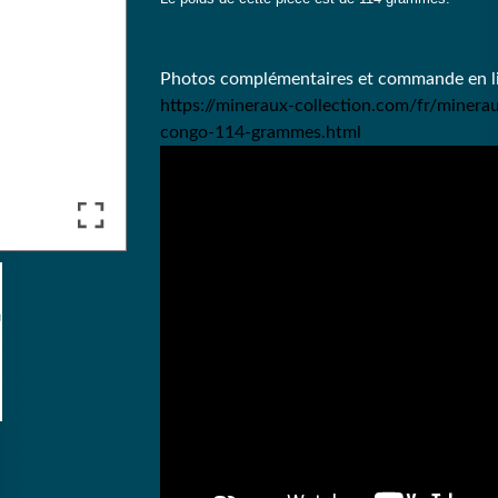
Photos complémentaires et commande en lig
https://mineraux-collection.com/fr/minera
congo-114-grammes.html