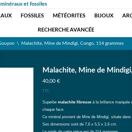
 minéraux et fossiles
RAUX
FOSSILES
MÉTÉORITES
BIJOUX
AR
RECHERCHE AVANCÉE
 Gouyon
Malachite, Mine de Mindigi, Congo, 114 grammes
Malachite, Mine de Mindig
40,00 €
TTC
Superbe
malachite fibreuse
à la brillance marquée e
chaque face.
Ce minéral provient de Mine de Mindigi, située dans
Ses dimensions sont de 7,6 x 5,5 x 2,6 cm.
Le poids de cette pièce est de 114 grammes.