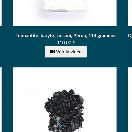
Tennantite, baryte, Julcani, Pérou, 114 grammes
Q
Prix
110,00 €
Voir la vidéo