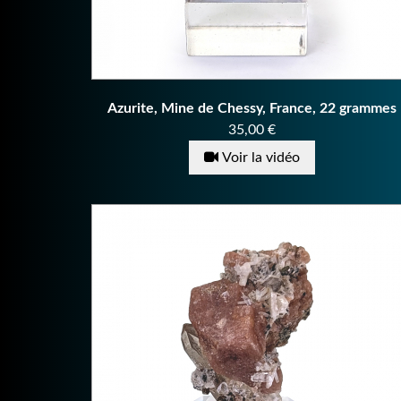
Azurite, Mine de Chessy, France, 22 grammes
Prix
35,00 €
Voir la vidéo