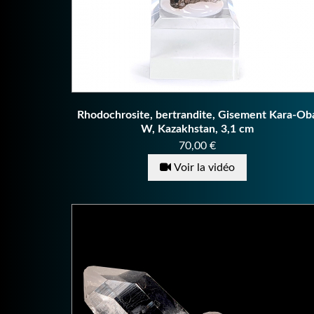
Rhodochrosite, bertrandite, Gisement Kara-Ob
W, Kazakhstan, 3,1 cm
Prix
70,00 €
Voir la vidéo