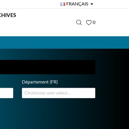

FRANÇAIS
CHIVES
0
Département (FR)