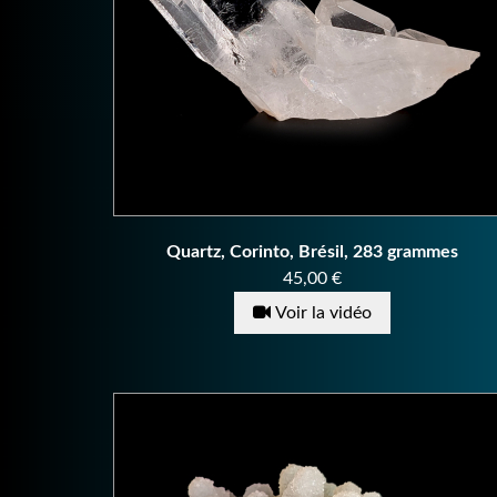
Quartz, Corinto, Brésil, 283 grammes
Prix
45,00 €
Voir la vidéo