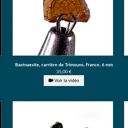
Bastnaesite, carrière de Trimouns, France, 6 mm
Prix
35,00 €
Voir la vidéo