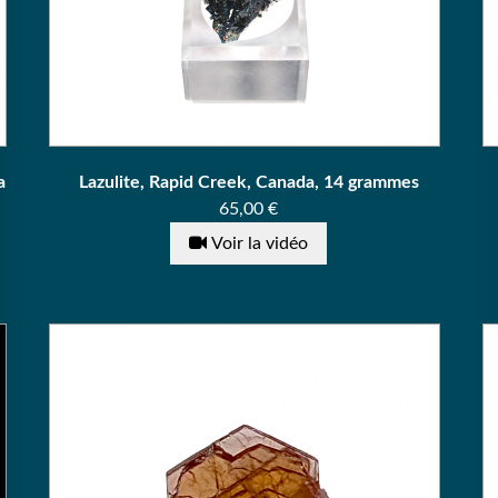
a
Lazulite, Rapid Creek, Canada, 14 grammes
Prix
65,00 €
Voir la vidéo