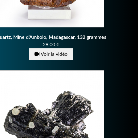
uartz, Mine d'Ambolo, Madagascar, 132 grammes
Prix
29,00 €
Voir la vidéo