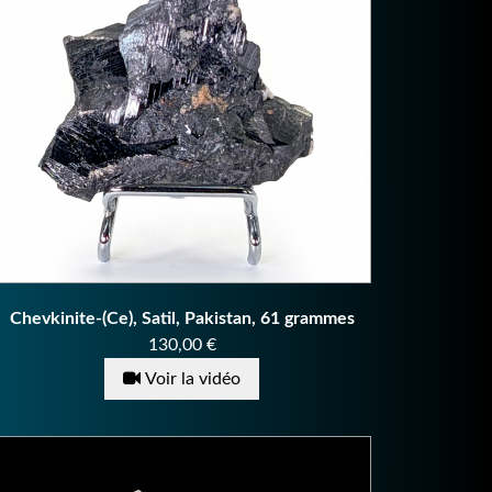
Chevkinite-(Ce), Satil, Pakistan, 61 grammes
Prix
130,00 €
Voir la vidéo