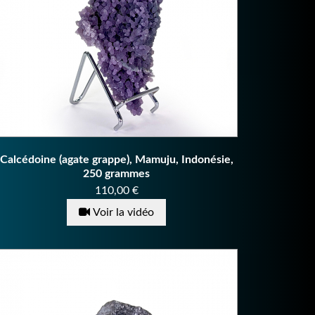
Calcédoine (agate grappe), Mamuju, Indonésie,
250 grammes
Prix
110,00 €
Voir la vidéo