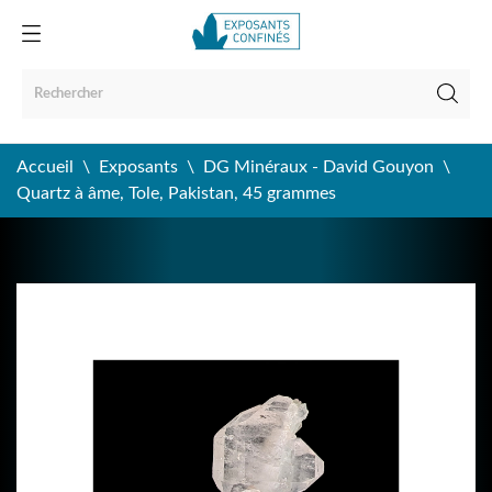
Accueil
Exposants
DG Minéraux - David Gouyon
Quartz à âme, Tole, Pakistan, 45 grammes