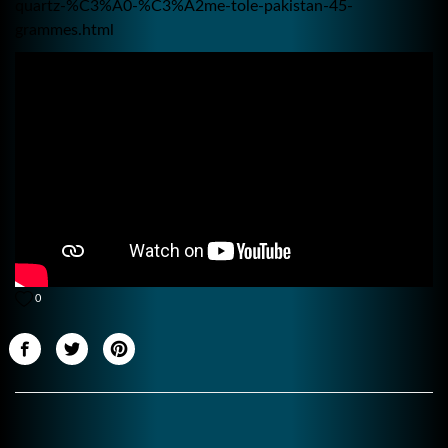
quartz-%C3%A0-%C3%A2me-tole-pakistan-45-
grammes.html
0