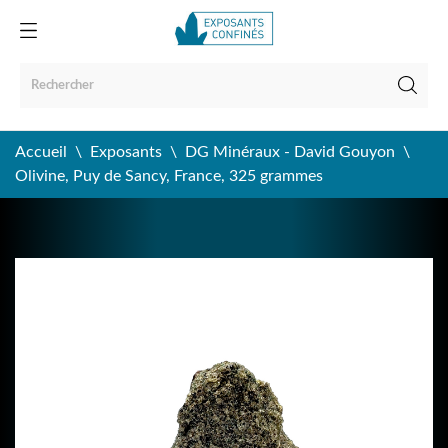
Accueil
Exposants
DG Minéraux - David Gouyon
Olivine, Puy de Sancy, France, 325 grammes