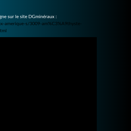
ne sur le site DGminéraux :
raux-amerique-s/3009-am%C3%A9thyste-
tml