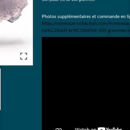
Photos supplémentaires et commande en lig
https://mineraux-collection.com/fr/mine
ira%C3%AD-br%C3%A9sil-103-grammes.h