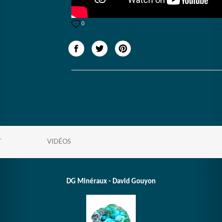
0
T
VIDÉOS
DG Minéraux - David Gouyon