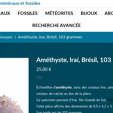
 minéraux et fossiles
RAUX
FOSSILES
MÉTÉORITES
BIJOUX
AR
RECHERCHE AVANCÉE
 Gouyon
Améthyste, Iraí, Brésil, 103 grammes
Améthyste, Iraí, Brésil, 10
25,00 €
TTC
Échantillon d'
améthyste
, avec des cristaux fins, p
cristaux de calcite au dos de la pièce.
Ce spécimen provient d’'Iraí, Rio Grande do Sul,
Bré
Cette pièce affiche des dimensions de 9,5 x 4,2 x 3
Son poids est de 103 grammes.