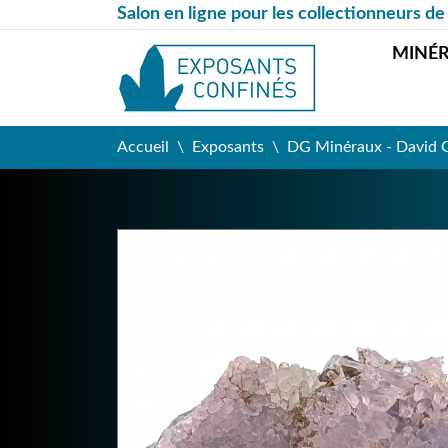
Salon en ligne pour les collectionneurs de
MINÉ
Accueil
Exposants
DG Minéraux - David