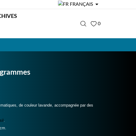

FRANÇAIS
CHIVES
0
3 grammes
rismatiques, de couleur lavande, accompagnée par des
sil
.
 cm.