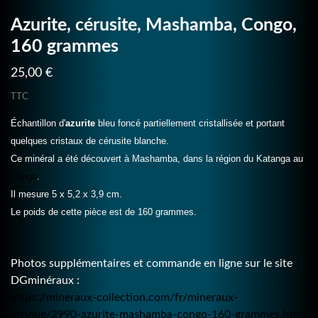
Azurite, cérusite, Mashamba, Congo,
160 grammes
25,00 €
TTC
Échantillon d'
azurite
bleu foncé partiellement cristallisée et portant
quelques cristaux de cérusite blanche.
Ce minéral a été découvert à Mashamba, dans la région du Katanga au
Congo
.
Il mesure 5 x 5,2 x 3,9 cm.
Le poids de cette pièce est de 160 grammes.
Photos supplémentaires et commande en ligne sur le site
DGminéraux :
https://mineraux-collection.com/fr/mineraux-
afrique/2990-azurite-mashamba-congo-160-grammes.html