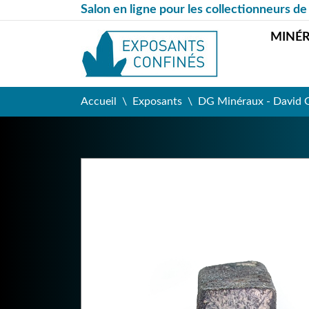
Salon en ligne pour les collectionneurs de
MINÉ
Accueil
Exposants
DG Minéraux - David