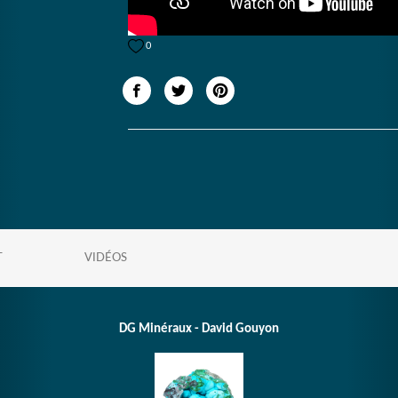
0
T
VIDÉOS
DG Minéraux - David Gouyon