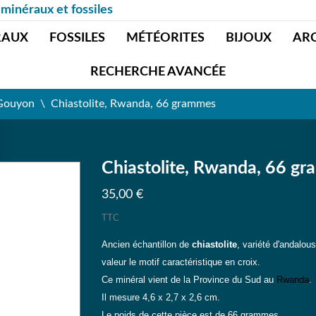
 minéraux et fossiles
RAUX
FOSSILES
MÉTÉORITES
BIJOUX
AR
RECHERCHE AVANCÉE
 Gouyon
Chiastolite, Rwanda, 66 grammes
Chiastolite, Rwanda, 66 g
35,00 €
TTC
Ancien échantillon de
chiastolite
, variété d'andalous
valeur le motif caractéristique en croix.
Ce minéral vient de la Province du Sud au
Rwanda
.
Il mesure 4,6 x 2,7 x 2,6 cm.
Le poids de cette pièce est de 66 grammes.