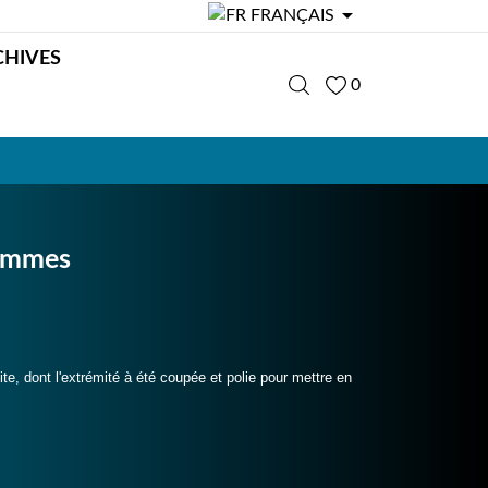

FRANÇAIS
CHIVES
0
rammes
ite, dont l'extrémité à été coupée et polie pour mettre en