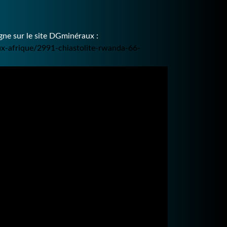
ne sur le site DGminéraux :
ux-afrique/2991-chiastolite-rwanda-66-