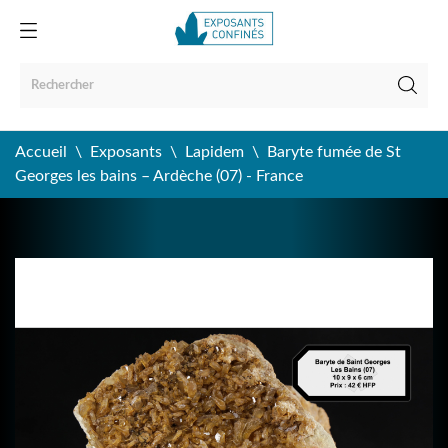
Accueil
Exposants
Lapidem
Baryte fumée de St
Georges les bains – Ardèche (07) - France