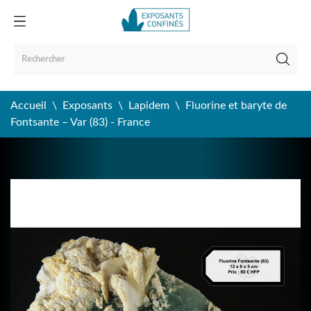
Accueil
Exposants
Lapidem
Fluorine et baryte de
Fontsante – Var (83) - France