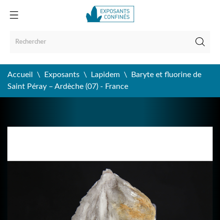
Accueil
Exposants
Lapidem
Baryte et fluorine de
Saint Péray – Ardèche (07) - France