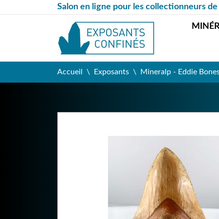
Salon en ligne pour les collectionneurs de
MINÉ
Accueil
Exposants
Mineralp - Eddie Bone