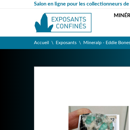
Salon en ligne pour les collectionneurs de
MINÉ
Accueil
Exposants
Mineralp - Eddie Bone