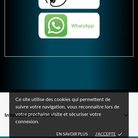
Ce site utilise des cookies qui permettent de
suivre votre navigation, vous reconnaitre lors de
votre prochaine visite et sécuriser votre

Informations sur le site
connexion.
done
EN SAVOIR PLUS
J'ACCEPTE