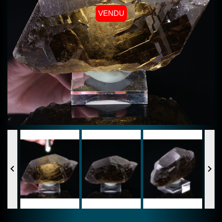
VENDU

