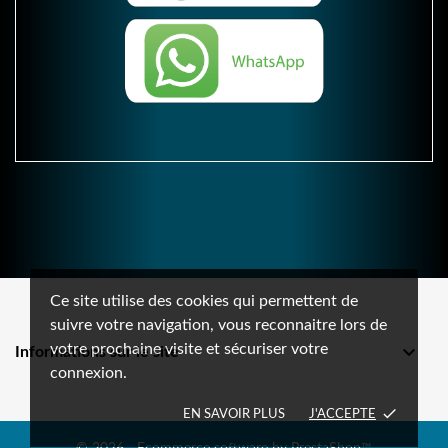
Ce site utilise des cookies qui permettent de
suivre votre navigation, vous reconnaitre lors de
votre prochaine visite et sécuriser votre

Informations sur le site
connexion.
done
EN SAVOIR PLUS
J'ACCEPTE