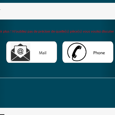
T
plus ! N'oubliez pas de préciser de quelle(s) pièce(s) vous voulez discuter 