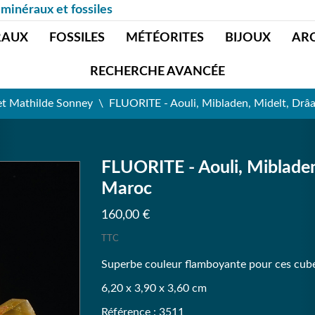
 minéraux et fossiles
RAUX
FOSSILES
MÉTÉORITES
BIJOUX
AR
RECHERCHE AVANCÉE
et Mathilde Sonney
FLUORITE - Aouli, Mibladen, Midelt, Drâa-
FLUORITE - Aouli, Mibladen,
Maroc
160,00 €
TTC
Superbe couleur flamboyante pour ces cube
6,20 x 3,90 x 3,60 cm
Référence : 3511