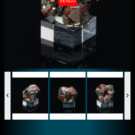
VENDU

