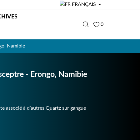

FRANÇAIS
CHIVES
0
o, Namibie
eptre - Erongo, Namibie
te associé à d’autres Quartz sur gangue