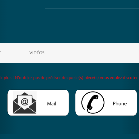
T
VIDÉOS
plus ! N'oubliez pas de préciser de quelle(s) pièce(s) vous voulez discuter 