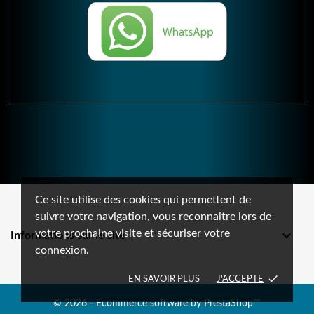
Ce site utilise des cookies qui permettent de
suivre votre navigation, vous reconnaitre lors de
votre prochaine visite et sécuriser votre

Informations sur le site
connexion.
done
EN SAVOIR PLUS
J'ACCEPTE
© 2026 - Ecommerce software by PrestaShop™